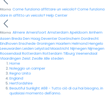
Come funziona affittare un veicolo?
Come funziona
Ritorna
dare in affitto un veicolo?
Help Center
Almere
Amersfoort
Amsterdam
Apeldoorn
Arnhem
Ritorna
Assen
Breda
Den Haag
Deventer
Doetinchem
Dordrecht
Eindhoven
Enschede
Groningen
Haarlem
Helmond
Hengelo
Leeuwarden
Leiden
Lelystad
Maastricht
Nijmegen
Nijmegen
Roosendaal
Rotterdam
Rotterdam
Tilburg
Veenendaal
Vlaardingen
Zeist
Zwolle
Alle steden
Home
Noleggio un camper
Regno Unito
England
Hertfordshire
Beautiful Sunlight A68 - Tutto ciò di cui hai bisogno, in
qualsiasi momento dell'anno.