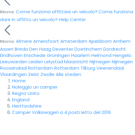
Come funziona affittare un veicolo?
Come funziona
Ritorna
dare in affitto un veicolo?
Help Center
Almere
Amersfoort
Amsterdam
Apeldoorn
Arnhem
Ritorna
Assen
Breda
Den Haag
Deventer
Doetinchem
Dordrecht
Eindhoven
Enschede
Groningen
Haarlem
Helmond
Hengelo
Leeuwarden
Leiden
Lelystad
Maastricht
Nijmegen
Nijmegen
Roosendaal
Rotterdam
Rotterdam
Tilburg
Veenendaal
Vlaardingen
Zeist
Zwolle
Alle steden
Home
Noleggio un camper
Regno Unito
England
Hertfordshire
Camper Volkswagen a 4 posti letto del 2016