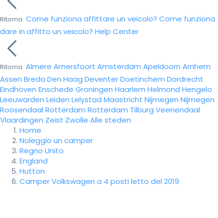
Come funziona affittare un veicolo?
Come funziona
Ritorna
dare in affitto un veicolo?
Help Center
Almere
Amersfoort
Amsterdam
Apeldoorn
Arnhem
Ritorna
Assen
Breda
Den Haag
Deventer
Doetinchem
Dordrecht
Eindhoven
Enschede
Groningen
Haarlem
Helmond
Hengelo
Leeuwarden
Leiden
Lelystad
Maastricht
Nijmegen
Nijmegen
Roosendaal
Rotterdam
Rotterdam
Tilburg
Veenendaal
Vlaardingen
Zeist
Zwolle
Alle steden
Home
Noleggio un camper
Regno Unito
England
Hutton
Camper Volkswagen a 4 posti letto del 2019