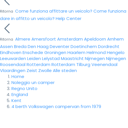
Come funziona affittare un veicolo?
Come funziona
Ritorna
dare in affitto un veicolo?
Help Center
Almere
Amersfoort
Amsterdam
Apeldoorn
Arnhem
Ritorna
Assen
Breda
Den Haag
Deventer
Doetinchem
Dordrecht
Eindhoven
Enschede
Groningen
Haarlem
Helmond
Hengelo
Leeuwarden
Leiden
Lelystad
Maastricht
Nijmegen
Nijmegen
Roosendaal
Rotterdam
Rotterdam
Tilburg
Veenendaal
Vlaardingen
Zeist
Zwolle
Alle steden
Home
Noleggio un camper
Regno Unito
England
Kent
4 berth Volkswagen campervan from 1979