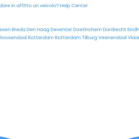
re in affitto un veicolo?
Help Center
ssen
Breda
Den Haag
Deventer
Doetinchem
Dordrecht
Eind
Roosendaal
Rotterdam
Rotterdam
Tilburg
Veenendaal
Vlaa