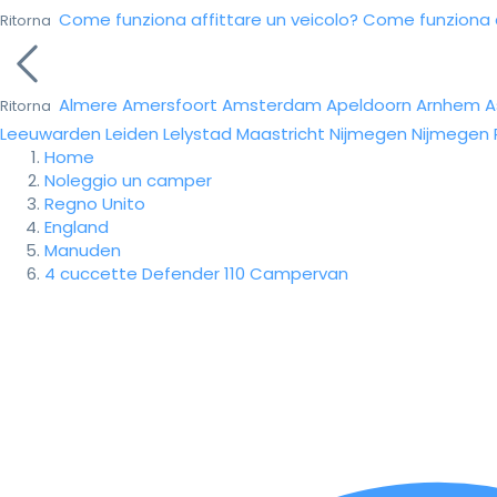
Come funziona affittare un veicolo?
Come funziona da
Ritorna
Almere
Amersfoort
Amsterdam
Apeldoorn
Arnhem
A
Ritorna
Leeuwarden
Leiden
Lelystad
Maastricht
Nijmegen
Nijmegen
Home
Noleggio un camper
Regno Unito
England
Manuden
4 cuccette Defender 110 Campervan