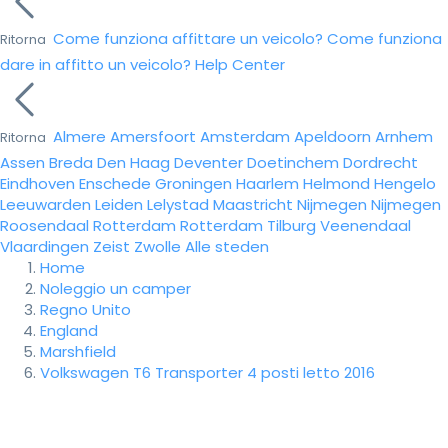
Come funziona affittare un veicolo?
Come funziona
Ritorna
dare in affitto un veicolo?
Help Center
Almere
Amersfoort
Amsterdam
Apeldoorn
Arnhem
Ritorna
Assen
Breda
Den Haag
Deventer
Doetinchem
Dordrecht
Eindhoven
Enschede
Groningen
Haarlem
Helmond
Hengelo
Leeuwarden
Leiden
Lelystad
Maastricht
Nijmegen
Nijmegen
Roosendaal
Rotterdam
Rotterdam
Tilburg
Veenendaal
Vlaardingen
Zeist
Zwolle
Alle steden
Home
Noleggio un camper
Regno Unito
England
Marshfield
Volkswagen T6 Transporter 4 posti letto 2016