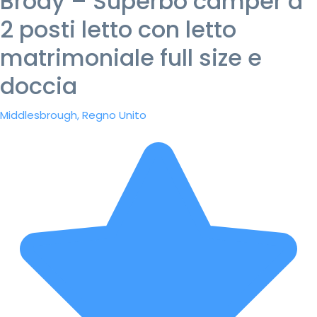
Brody – Superbo camper a
2 posti letto con letto
matrimoniale full size e
doccia
Middlesbrough, Regno Unito