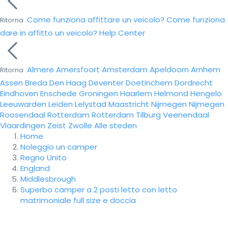
Come funziona affittare un veicolo?
Come funziona
Ritorna
dare in affitto un veicolo?
Help Center
Almere
Amersfoort
Amsterdam
Apeldoorn
Arnhem
Ritorna
Assen
Breda
Den Haag
Deventer
Doetinchem
Dordrecht
Eindhoven
Enschede
Groningen
Haarlem
Helmond
Hengelo
Leeuwarden
Leiden
Lelystad
Maastricht
Nijmegen
Nijmegen
Roosendaal
Rotterdam
Rotterdam
Tilburg
Veenendaal
Vlaardingen
Zeist
Zwolle
Alle steden
Home
Noleggio un camper
Regno Unito
England
Middlesbrough
Superbo camper a 2 posti letto con letto
matrimoniale full size e doccia