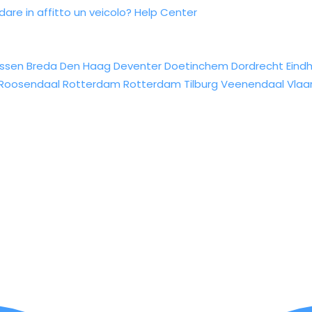
re in affitto un veicolo?
Help Center
ssen
Breda
Den Haag
Deventer
Doetinchem
Dordrecht
Eind
Roosendaal
Rotterdam
Rotterdam
Tilburg
Veenendaal
Vlaa