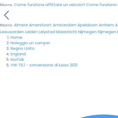
Come funziona affittare un veicolo?
Come funziona da
Ritorna
Almere
Amersfoort
Amsterdam
Apeldoorn
Arnhem
A
Ritorna
Leeuwarden
Leiden
Lelystad
Maastricht
Nijmegen
Nijmegen
Home
Noleggio un camper
Regno Unito
England
Norfolk
VW T6.1 - conversione di lusso 2021