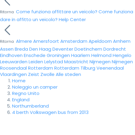
Come funziona affittare un veicolo?
Come funziona
Ritorna
dare in affitto un veicolo?
Help Center
Almere
Amersfoort
Amsterdam
Apeldoorn
Arnhem
Ritorna
Assen
Breda
Den Haag
Deventer
Doetinchem
Dordrecht
Eindhoven
Enschede
Groningen
Haarlem
Helmond
Hengelo
Leeuwarden
Leiden
Lelystad
Maastricht
Nijmegen
Nijmegen
Roosendaal
Rotterdam
Rotterdam
Tilburg
Veenendaal
Vlaardingen
Zeist
Zwolle
Alle steden
Home
Noleggio un camper
Regno Unito
England
Northumberland
4 berth Volkswagen bus from 2013