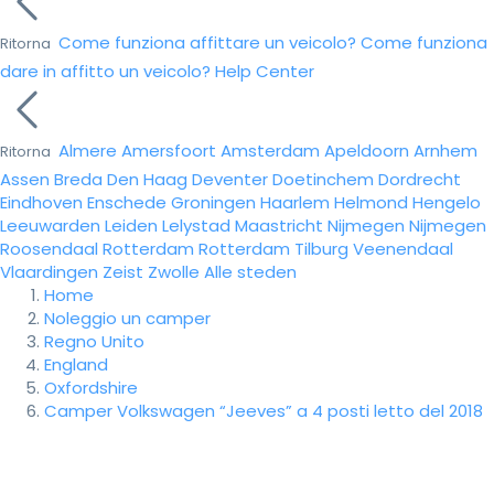
Come funziona affittare un veicolo?
Come funziona
Ritorna
dare in affitto un veicolo?
Help Center
Almere
Amersfoort
Amsterdam
Apeldoorn
Arnhem
Ritorna
Assen
Breda
Den Haag
Deventer
Doetinchem
Dordrecht
Eindhoven
Enschede
Groningen
Haarlem
Helmond
Hengelo
Leeuwarden
Leiden
Lelystad
Maastricht
Nijmegen
Nijmegen
Roosendaal
Rotterdam
Rotterdam
Tilburg
Veenendaal
Vlaardingen
Zeist
Zwolle
Alle steden
Home
Noleggio un camper
Regno Unito
England
Oxfordshire
Camper Volkswagen “Jeeves” a 4 posti letto del 2018