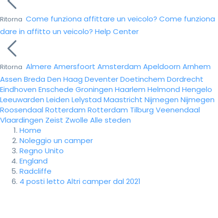
Come funziona affittare un veicolo?
Come funziona
Ritorna
dare in affitto un veicolo?
Help Center
Almere
Amersfoort
Amsterdam
Apeldoorn
Arnhem
Ritorna
Assen
Breda
Den Haag
Deventer
Doetinchem
Dordrecht
Eindhoven
Enschede
Groningen
Haarlem
Helmond
Hengelo
Leeuwarden
Leiden
Lelystad
Maastricht
Nijmegen
Nijmegen
Roosendaal
Rotterdam
Rotterdam
Tilburg
Veenendaal
Vlaardingen
Zeist
Zwolle
Alle steden
Home
Noleggio un camper
Regno Unito
England
Radcliffe
4 posti letto Altri camper dal 2021