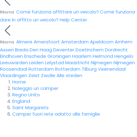
Come funziona affittare un veicolo?
Come funziona
Ritorna
dare in affitto un veicolo?
Help Center
Almere
Amersfoort
Amsterdam
Apeldoorn
Arnhem
Ritorna
Assen
Breda
Den Haag
Deventer
Doetinchem
Dordrecht
Eindhoven
Enschede
Groningen
Haarlem
Helmond
Hengelo
Leeuwarden
Leiden
Lelystad
Maastricht
Nijmegen
Nijmegen
Roosendaal
Rotterdam
Rotterdam
Tilburg
Veenendaal
Vlaardingen
Zeist
Zwolle
Alle steden
Home
Noleggio un camper
Regno Unito
England
Saint Margarets
Camper fuori rete adatto alle famiglie