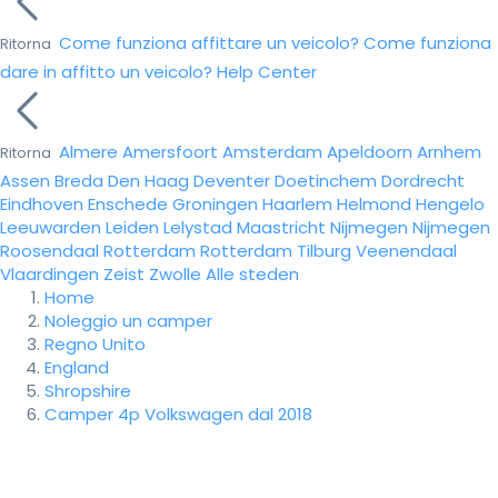
Come funziona affittare un veicolo?
Come funziona
Ritorna
dare in affitto un veicolo?
Help Center
Almere
Amersfoort
Amsterdam
Apeldoorn
Arnhem
Ritorna
Assen
Breda
Den Haag
Deventer
Doetinchem
Dordrecht
Eindhoven
Enschede
Groningen
Haarlem
Helmond
Hengelo
Leeuwarden
Leiden
Lelystad
Maastricht
Nijmegen
Nijmegen
Roosendaal
Rotterdam
Rotterdam
Tilburg
Veenendaal
Vlaardingen
Zeist
Zwolle
Alle steden
Home
Noleggio un camper
Regno Unito
England
Shropshire
Camper 4p Volkswagen dal 2018