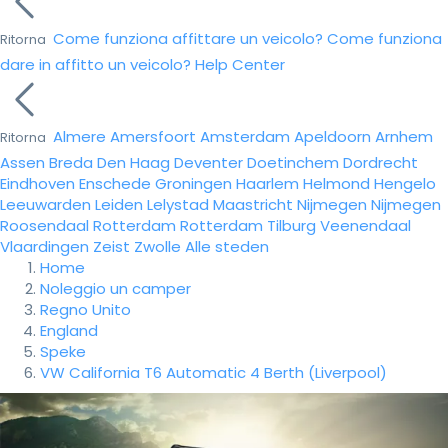
Come funziona affittare un veicolo?
Come funziona
Ritorna
dare in affitto un veicolo?
Help Center
Almere
Amersfoort
Amsterdam
Apeldoorn
Arnhem
Ritorna
Assen
Breda
Den Haag
Deventer
Doetinchem
Dordrecht
Eindhoven
Enschede
Groningen
Haarlem
Helmond
Hengelo
Leeuwarden
Leiden
Lelystad
Maastricht
Nijmegen
Nijmegen
Roosendaal
Rotterdam
Rotterdam
Tilburg
Veenendaal
Vlaardingen
Zeist
Zwolle
Alle steden
Home
Noleggio un camper
Regno Unito
England
Speke
VW California T6 Automatic 4 Berth (Liverpool)