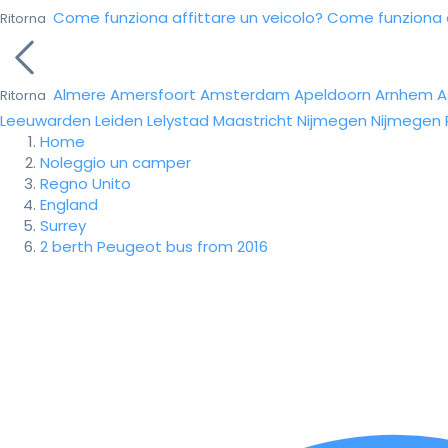
Come funziona affittare un veicolo?
Come funziona da
Ritorna
Almere
Amersfoort
Amsterdam
Apeldoorn
Arnhem
A
Ritorna
Leeuwarden
Leiden
Lelystad
Maastricht
Nijmegen
Nijmegen
Home
Noleggio un camper
Regno Unito
England
Surrey
2 berth Peugeot bus from 2016