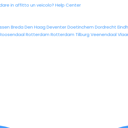
re in affitto un veicolo?
Help Center
ssen
Breda
Den Haag
Deventer
Doetinchem
Dordrecht
Eind
Roosendaal
Rotterdam
Rotterdam
Tilburg
Veenendaal
Vlaa