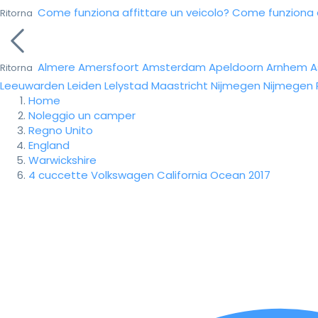
Come funziona affittare un veicolo?
Come funziona da
Ritorna
Almere
Amersfoort
Amsterdam
Apeldoorn
Arnhem
A
Ritorna
Leeuwarden
Leiden
Lelystad
Maastricht
Nijmegen
Nijmegen
Home
Noleggio un camper
Regno Unito
England
Warwickshire
4 cuccette Volkswagen California Ocean 2017