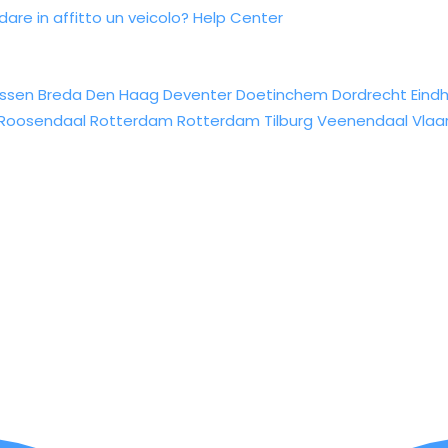
re in affitto un veicolo?
Help Center
ssen
Breda
Den Haag
Deventer
Doetinchem
Dordrecht
Eind
Roosendaal
Rotterdam
Rotterdam
Tilburg
Veenendaal
Vlaa