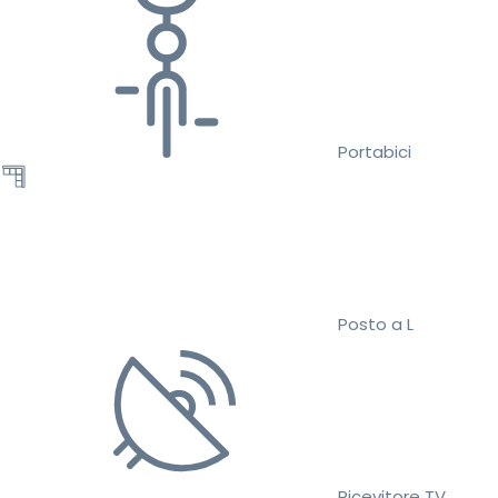
Portabici
Posto a L
Ricevitore TV