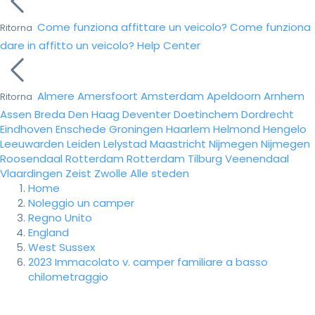
Come funziona affittare un veicolo?
Come funziona
Ritorna
dare in affitto un veicolo?
Help Center
Almere
Amersfoort
Amsterdam
Apeldoorn
Arnhem
Ritorna
Assen
Breda
Den Haag
Deventer
Doetinchem
Dordrecht
Eindhoven
Enschede
Groningen
Haarlem
Helmond
Hengelo
Leeuwarden
Leiden
Lelystad
Maastricht
Nijmegen
Nijmegen
Roosendaal
Rotterdam
Rotterdam
Tilburg
Veenendaal
Vlaardingen
Zeist
Zwolle
Alle steden
Home
Noleggio un camper
Regno Unito
England
West Sussex
2023 Immacolato v. camper familiare a basso
chilometraggio