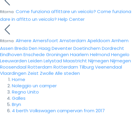
Come funziona affittare un veicolo?
Come funziona
Ritorna
dare in affitto un veicolo?
Help Center
Almere
Amersfoort
Amsterdam
Apeldoorn
Arnhem
Ritorna
Assen
Breda
Den Haag
Deventer
Doetinchem
Dordrecht
Eindhoven
Enschede
Groningen
Haarlem
Helmond
Hengelo
Leeuwarden
Leiden
Lelystad
Maastricht
Nijmegen
Nijmegen
Roosendaal
Rotterdam
Rotterdam
Tilburg
Veenendaal
Vlaardingen
Zeist
Zwolle
Alle steden
Home
Noleggio un camper
Regno Unito
Galles
Bryn
4 berth Volkswagen campervan from 2017