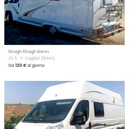
Elnagh Elnagh Baron
5
Cagliari
(8 km)
Da
120 €
al giorno