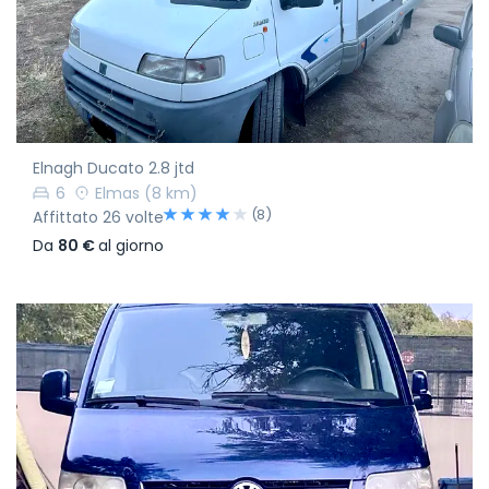
Elnagh Ducato 2.8 jtd
6
Elmas
(8 km)
(8)
Affittato 26 volte
Da
80 €
al giorno