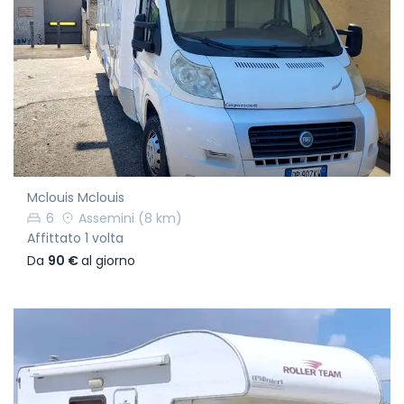
Mclouis Mclouis
6
Assemini
(8 km)
Affittato 1 volta
Da
90 €
al giorno