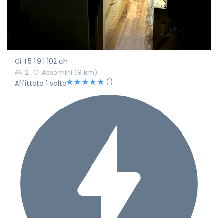
Ci T5 1,9 l 102 ch
2
Assemini
(8 km)
(1)
Affittato 1 volta