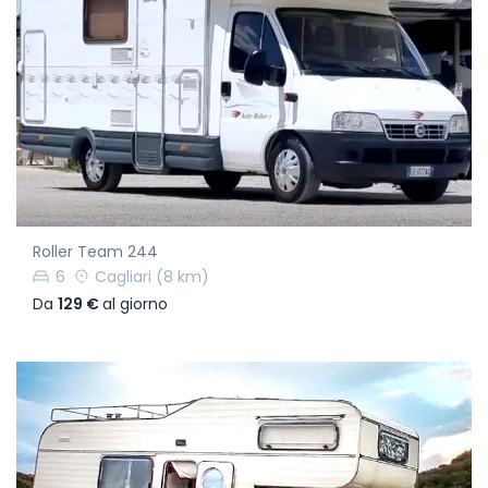
Roller Team 244
6
Cagliari
(8 km)
Da
129 €
al giorno