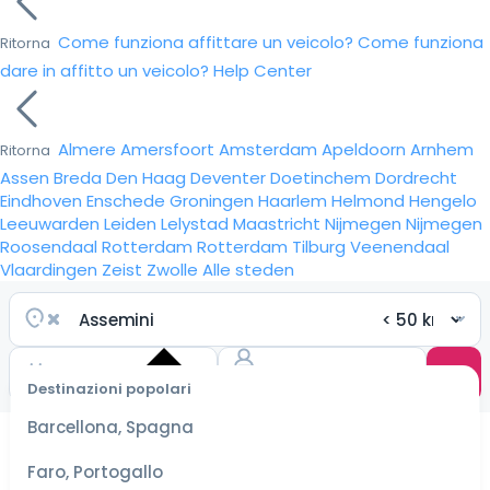
Come funziona affittare un veicolo?
Come funziona
Ritorna
dare in affitto un veicolo?
Help Center
Almere
Amersfoort
Amsterdam
Apeldoorn
Arnhem
Ritorna
Assen
Breda
Den Haag
Deventer
Doetinchem
Dordrecht
Eindhoven
Enschede
Groningen
Haarlem
Helmond
Hengelo
Leeuwarden
Leiden
Lelystad
Maastricht
Nijmegen
Nijmegen
Roosendaal
Rotterdam
Rotterdam
Tilburg
Veenendaal
Vlaardingen
Zeist
Zwolle
Alle steden
Destinazioni popolari
Seleziona
Barcellona, Spagna
le date
per le
Faro, Portogallo
tariffe