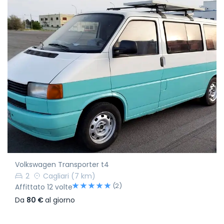
Volkswagen Transporter t4
2
Cagliari
(7 km)
(2)
Affittato 12 volte
Da
80 €
al giorno