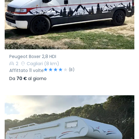
Peugeot Boxer 2,8 HDI
2
Cagliari
(8 km)
(8)
Affittato 11 volte
Da
70 €
al giorno