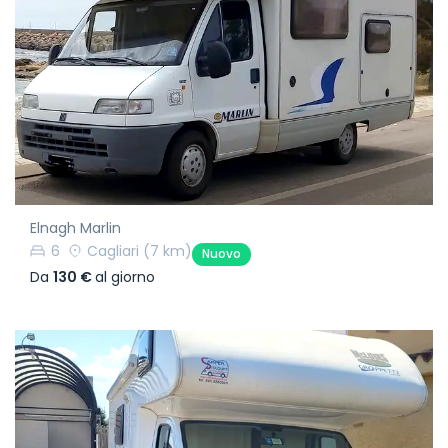
Elnagh Marlin
6
Cagliari
(7 km)
Nuovo
Da
130 €
al giorno