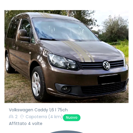
Volkswagen Caddy 1,6 l 75ch
2
Capoterra
(4 km)
Nuovo
Affittato 4 volte