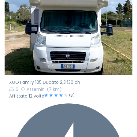
XGO Family 105 Ducato 2,3 130 ch
6
Assemini
(7 km)
(8)
Affittato 12 volte