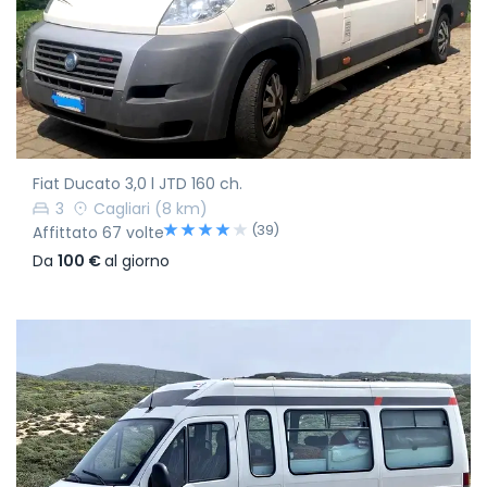
Fiat Ducato 3,0 l JTD 160 ch.
3
Cagliari
(8 km)
(39)
Affittato 67 volte
Da
100 €
al giorno