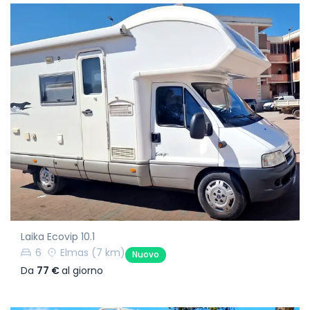
Laika Ecovip 10.1
6
Elmas
(7 km)
Nuovo
Da
77 €
al giorno