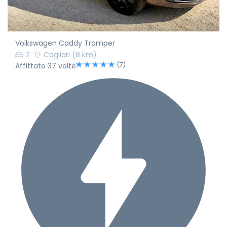
Volkswagen Caddy Tramper
2
Cagliari
(8 km)
(7)
Affittato 37 volte