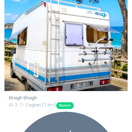
Elnagh Elnagh
3
Cagliari
(7 km)
Nuovo