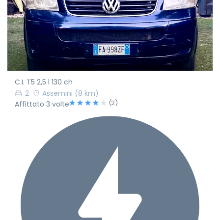
C.I. T5 2,5 l 130 ch
2
Assemini
(8 km)
(2)
Affittato 3 volte