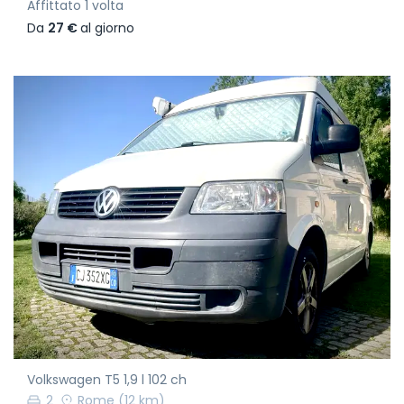
Affittato 1 volta
Da
27 €
al giorno
Volkswagen T5 1,9 l 102 ch
2
Rome
(12 km)