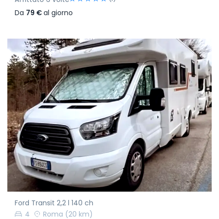
Da
79 €
al giorno
Ford Transit 2,2 l 140 ch
4
Roma
(20 km)