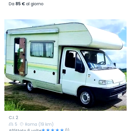
Da
85 €
al giorno
C.I. 2
5
Roma
(19 km)
(1)
Affittato 6 volte