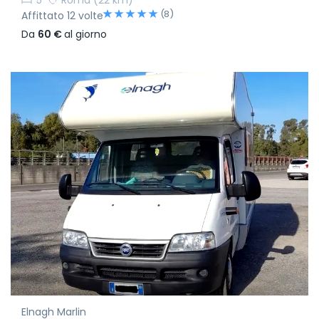
5
Roma
(22 km)
(8)
Affittato 12 volte
Da
60 €
al giorno
Elnagh Marlin