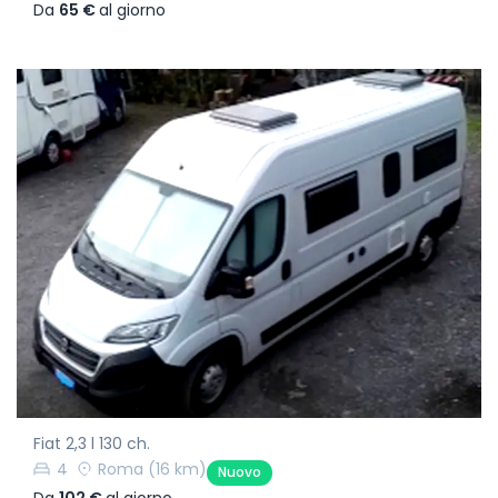
Da
65 €
al giorno
Fiat 2,3 l 130 ch.
4
Roma
(16 km)
Nuovo
Da
102 €
al giorno