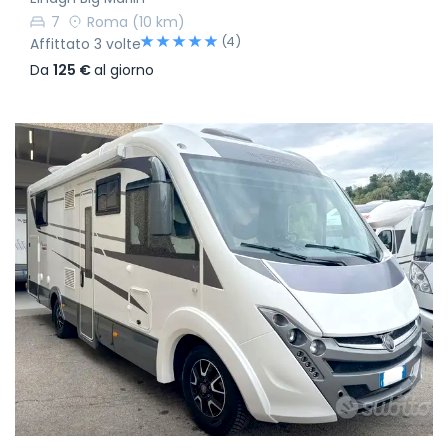
7
Roma
(10 km)
(4)
Affittato 3 volte
Da
125 €
al giorno