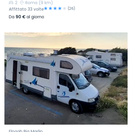
2
Roma
(9 km)
(26)
Affittato 33 volte
Da
90 €
al giorno
Elnagh Big Marlin