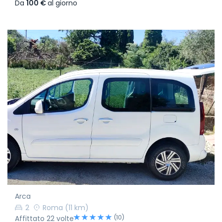
Da
100 €
al giorno
Arca
2
Roma
(11 km)
(10)
Affittato 22 volte