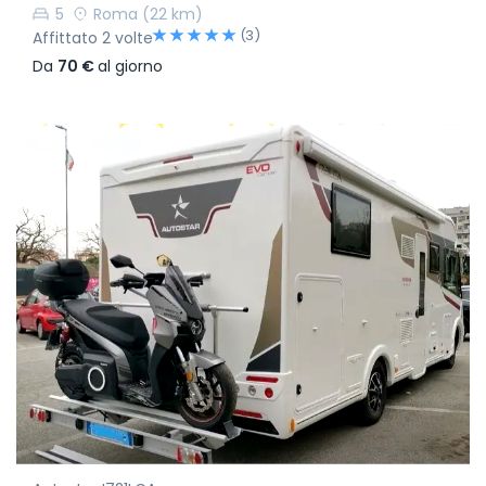
5
Roma
(22 km)
(3)
Affittato 2 volte
Da
70 €
al giorno