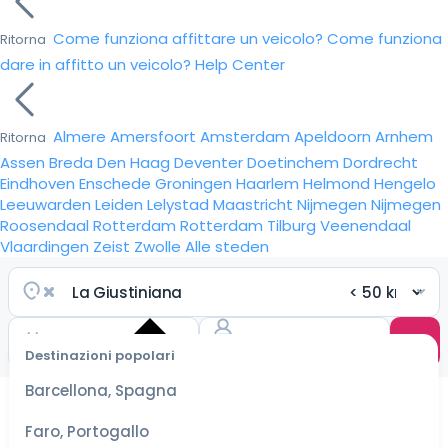
Come funziona affittare un veicolo?
Come funziona
Ritorna
dare in affitto un veicolo?
Help Center
Almere
Amersfoort
Amsterdam
Apeldoorn
Arnhem
Ritorna
Assen
Breda
Den Haag
Deventer
Doetinchem
Dordrecht
Eindhoven
Enschede
Groningen
Haarlem
Helmond
Hengelo
Leeuwarden
Leiden
Lelystad
Maastricht
Nijmegen
Nijmegen
Roosendaal
Rotterdam
Rotterdam
Tilburg
Veenendaal
Vlaardingen
Zeist
Zwolle
Alle steden
Destinazioni popolari
Seleziona
Barcellona, Spagna
le date
per le
Faro, Portogallo
tariffe