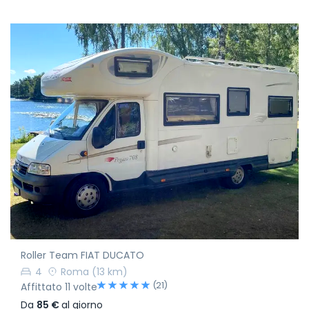
Roller Team FIAT DUCATO
4
Roma
(13 km)
(21)
Affittato 11 volte
Da
85 €
al giorno