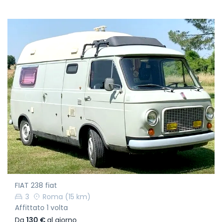
FIAT 238 fiat
3
Roma
(15 km)
Affittato 1 volta
Da
130 €
al giorno