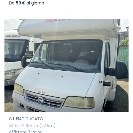
Da
59 €
al giorno
C.I. FIAT DUCATO
6
Roma
(22 km)
Affittato 3 volte