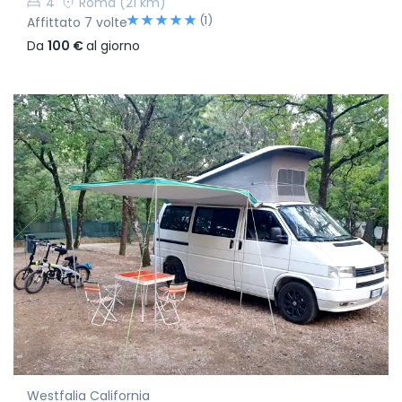
4
Roma
(21 km)
(1)
Affittato 7 volte
Da
100 €
al giorno
Westfalia California