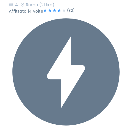
4
Roma
(21 km)
(32)
Affittato 14 volte