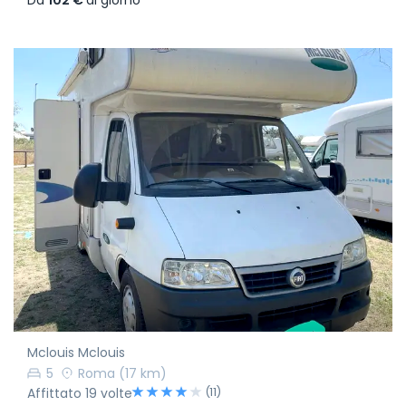
Mclouis Mclouis
5
Roma
(17 km)
(11)
Affittato 19 volte