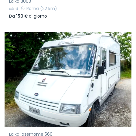
Laika 3003
6
Roma
(22 km)
Da
150 €
al giorno
Laika laserhome 560