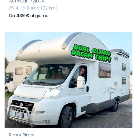
Autostar I721LCA
4
Roma
(22 km)
Da
439 €
al giorno
Rimor Rimor