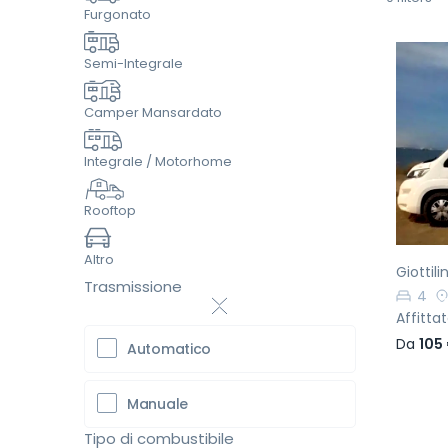
Furgonato
Semi-Integrale
Camper Mansardato
Pr
Integrale / Motorhome
Rooftop
Altro
Giottil
Trasmissione
4
Affitta
Da
105
Automatico
Manuale
Tipo di combustibile