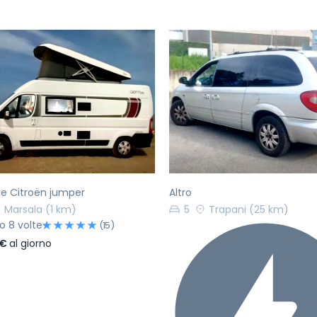
ecedente
Successivo
Precedente
ine Citroën jumper
Altro
Marsala
(1 km)
5
Trapani
(25 km)
to 8 volte
(15)
 €
al giorno