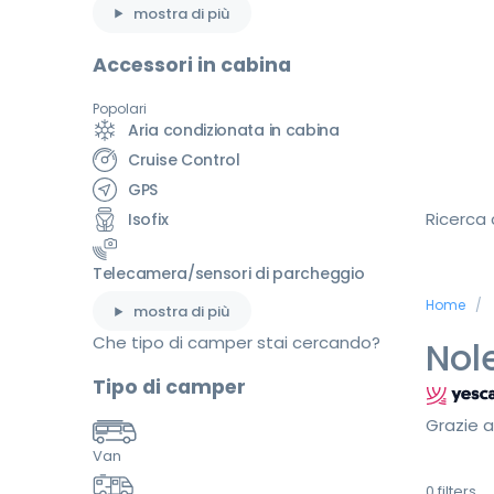
mostra di più
Accessori in cabina
Popolari
Aria condizionata in cabina
Cruise Control
GPS
Ricerca
Isofix
Telecamera/sensori di parcheggio
Home
mostra di più
Che tipo di camper stai cercando?
Nol
Tipo di camper
Grazie a
Van
0
filters