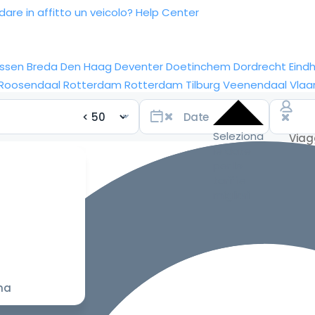
re in affitto un veicolo?
Help Center
ssen
Breda
Den Haag
Deventer
Doetinchem
Dordrecht
Eind
Roosendaal
Rotterdam
Rotterdam
Tilburg
Veenendaal
Vlaa
Seleziona
le date
per le
tariffe
migliori
na