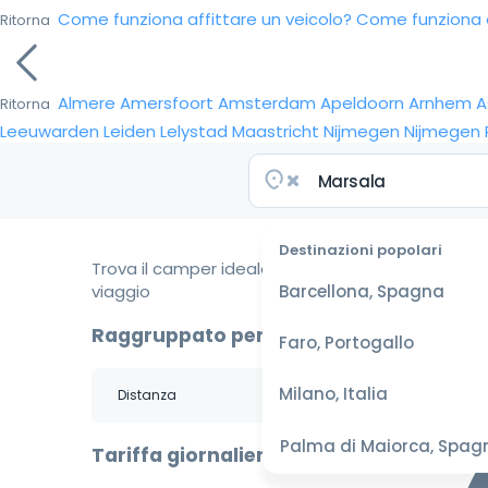
Come funziona affittare un veicolo?
Come funziona da
Ritorna
Almere
Amersfoort
Amsterdam
Apeldoorn
Arnhem
A
Ritorna
Leeuwarden
Leiden
Lelystad
Maastricht
Nijmegen
Nijmegen
Destinazioni popolari
Trova il camper ideale per il tuo
viaggio
Barcellona, Spagna
Raggruppato per
Faro, Portogallo
Milano, Italia
Palma di Maiorca, Spag
Tariffa giornaliera