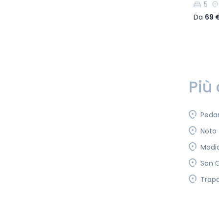
5
Da
69 
Più 
Peda
Noto
Modi
San G
Trapa