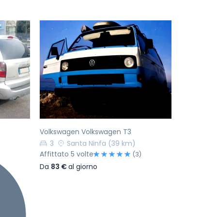
Successivo
Precedente
Successivo
Volkswagen Volkswagen T3
3
Santa Ninfa
(39 km)
Affittato 5 volte
(3)
Da
83 €
al giorno