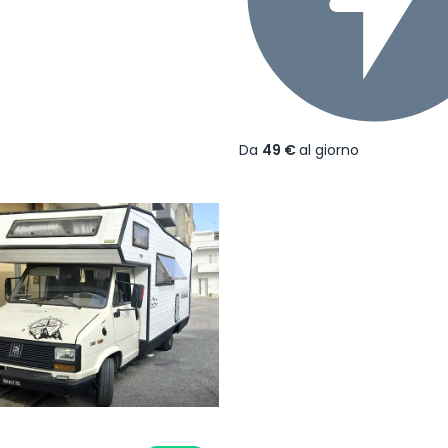
Da
49 €
al giorno
ecedente
Successivo