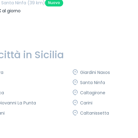
Santa Ninfa
(39 km)
Nuovo
€
al giorno
città in Sicilia
ra
Giardini Naxos
Santa Ninfa
ca
Caltagirone
iovanni La Punta
Carini
ni
Caltanissetta