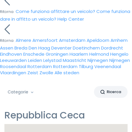
Come funziona affittare un veicolo?
Come funziona
Ritorna
dare in affitto un veicolo?
Help Center
Almere
Amersfoort
Amsterdam
Apeldoorn
Arnhem
Ritorna
Assen
Breda
Den Haag
Deventer
Doetinchem
Dordrecht
Eindhoven
Enschede
Groningen
Haarlem
Helmond
Hengelo
Leeuwarden
Leiden
Lelystad
Maastricht
Nijmegen
Nijmegen
Roosendaal
Rotterdam
Rotterdam
Tilburg
Veenendaal
Vlaardingen
Zeist
Zwolle
Alle steden
Categorie
Ricerca
Repubblica Ceca