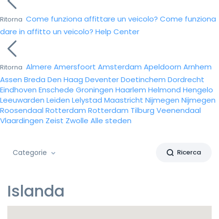
Come funziona affittare un veicolo?
Come funziona
Ritorna
dare in affitto un veicolo?
Help Center
Almere
Amersfoort
Amsterdam
Apeldoorn
Arnhem
Ritorna
Assen
Breda
Den Haag
Deventer
Doetinchem
Dordrecht
Eindhoven
Enschede
Groningen
Haarlem
Helmond
Hengelo
Leeuwarden
Leiden
Lelystad
Maastricht
Nijmegen
Nijmegen
Roosendaal
Rotterdam
Rotterdam
Tilburg
Veenendaal
Vlaardingen
Zeist
Zwolle
Alle steden
Categorie
Ricerca
Islanda