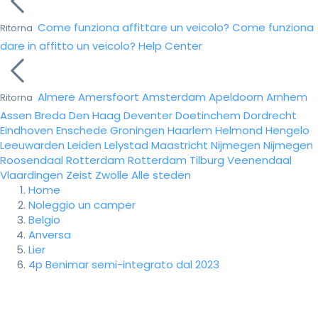
Come funziona affittare un veicolo?
Come funziona
Ritorna
dare in affitto un veicolo?
Help Center
Almere
Amersfoort
Amsterdam
Apeldoorn
Arnhem
Ritorna
Assen
Breda
Den Haag
Deventer
Doetinchem
Dordrecht
Eindhoven
Enschede
Groningen
Haarlem
Helmond
Hengelo
Leeuwarden
Leiden
Lelystad
Maastricht
Nijmegen
Nijmegen
Roosendaal
Rotterdam
Rotterdam
Tilburg
Veenendaal
Vlaardingen
Zeist
Zwolle
Alle steden
Home
Noleggio un camper
Belgio
Anversa
Lier
4p Benimar semi-integrato dal 2023