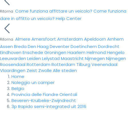
Come funziona affittare un veicolo?
Come funziona
Ritorna
dare in affitto un veicolo?
Help Center
Almere
Amersfoort
Amsterdam
Apeldoorn
Arnhem
Ritorna
Assen
Breda
Den Haag
Deventer
Doetinchem
Dordrecht
Eindhoven
Enschede
Groningen
Haarlem
Helmond
Hengelo
Leeuwarden
Leiden
Lelystad
Maastricht
Nijmegen
Nijmegen
Roosendaal
Rotterdam
Rotterdam
Tilburg
Veenendaal
Vlaardingen
Zeist
Zwolle
Alle steden
Home
Noleggio un camper
Belgio
Provincia delle Fiandre Orientali
Beveren-Kruibeke-Zwijndrecht
3p Rapido semi-integrated uit 2016