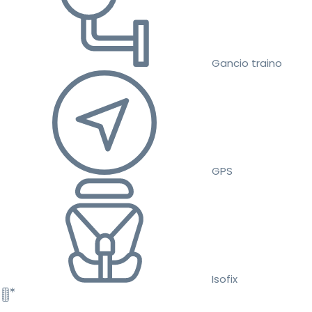
Gancio traino
GPS
Isofix