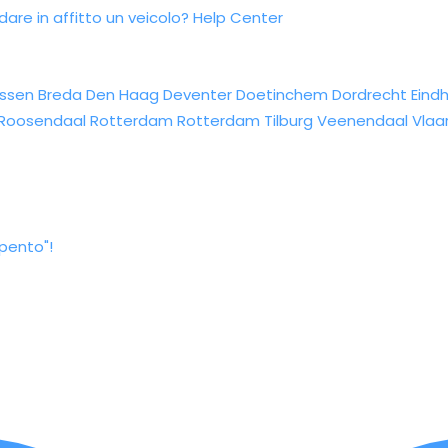
re in affitto un veicolo?
Help Center
ssen
Breda
Den Haag
Deventer
Doetinchem
Dordrecht
Eind
Roosendaal
Rotterdam
Rotterdam
Tilburg
Veenendaal
Vlaa
pento"!