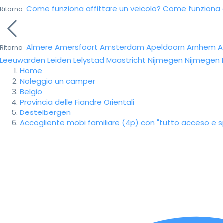
Come funziona affittare un veicolo?
Come funziona da
Ritorna
Almere
Amersfoort
Amsterdam
Apeldoorn
Arnhem
A
Ritorna
Leeuwarden
Leiden
Lelystad
Maastricht
Nijmegen
Nijmegen
Home
Noleggio un camper
Belgio
Provincia delle Fiandre Orientali
Destelbergen
Accogliente mobi familiare (4p) con "tutto acceso e s