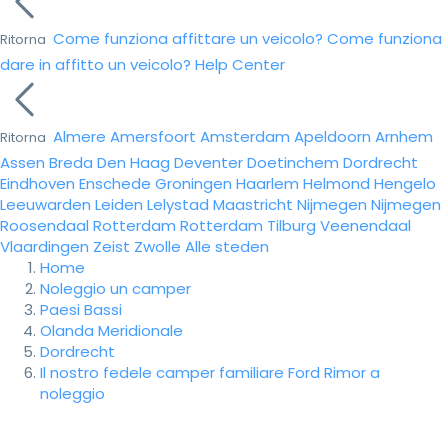
Come funziona affittare un veicolo?
Come funziona
Ritorna
dare in affitto un veicolo?
Help Center
Almere
Amersfoort
Amsterdam
Apeldoorn
Arnhem
Ritorna
Assen
Breda
Den Haag
Deventer
Doetinchem
Dordrecht
Eindhoven
Enschede
Groningen
Haarlem
Helmond
Hengelo
Leeuwarden
Leiden
Lelystad
Maastricht
Nijmegen
Nijmegen
Roosendaal
Rotterdam
Rotterdam
Tilburg
Veenendaal
Vlaardingen
Zeist
Zwolle
Alle steden
Home
Noleggio un camper
Paesi Bassi
Olanda Meridionale
Dordrecht
Il nostro fedele camper familiare Ford Rimor a
noleggio