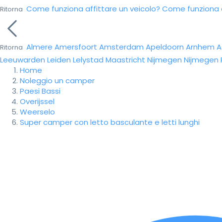
Come funziona affittare un veicolo?
Come funziona da
Ritorna
Almere
Amersfoort
Amsterdam
Apeldoorn
Arnhem
A
Ritorna
Leeuwarden
Leiden
Lelystad
Maastricht
Nijmegen
Nijmegen
Home
Noleggio un camper
Paesi Bassi
Overijssel
Weerselo
Super camper con letto basculante e letti lunghi