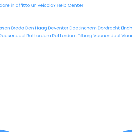
re in affitto un veicolo?
Help Center
ssen
Breda
Den Haag
Deventer
Doetinchem
Dordrecht
Eind
Roosendaal
Rotterdam
Rotterdam
Tilburg
Veenendaal
Vlaa