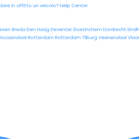
re in affitto un veicolo?
Help Center
ssen
Breda
Den Haag
Deventer
Doetinchem
Dordrecht
Eind
Roosendaal
Rotterdam
Rotterdam
Tilburg
Veenendaal
Vlaa