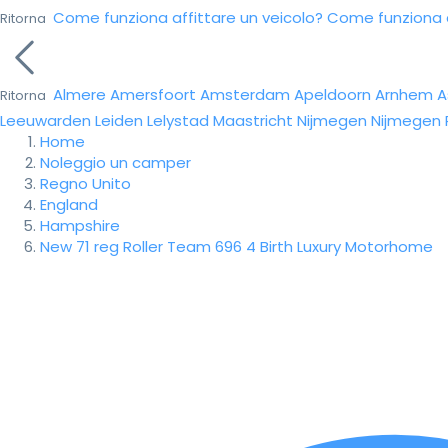
Come funziona affittare un veicolo?
Come funziona da
Ritorna
Almere
Amersfoort
Amsterdam
Apeldoorn
Arnhem
A
Ritorna
Leeuwarden
Leiden
Lelystad
Maastricht
Nijmegen
Nijmegen
Home
Noleggio un camper
Regno Unito
England
Hampshire
New 71 reg Roller Team 696 4 Birth Luxury Motorhome