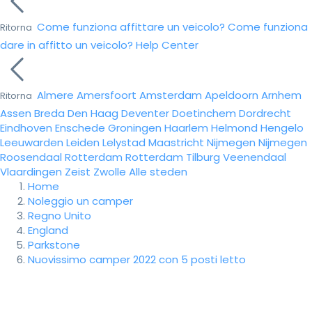
Come funziona affittare un veicolo?
Come funziona
Ritorna
dare in affitto un veicolo?
Help Center
Almere
Amersfoort
Amsterdam
Apeldoorn
Arnhem
Ritorna
Assen
Breda
Den Haag
Deventer
Doetinchem
Dordrecht
Eindhoven
Enschede
Groningen
Haarlem
Helmond
Hengelo
Leeuwarden
Leiden
Lelystad
Maastricht
Nijmegen
Nijmegen
Roosendaal
Rotterdam
Rotterdam
Tilburg
Veenendaal
Vlaardingen
Zeist
Zwolle
Alle steden
Home
Noleggio un camper
Regno Unito
England
Parkstone
Nuovissimo camper 2022 con 5 posti letto