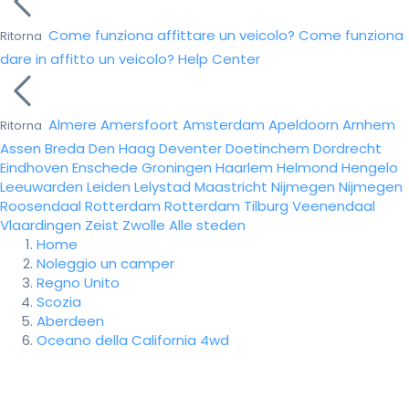
Come funziona affittare un veicolo?
Come funziona
Ritorna
dare in affitto un veicolo?
Help Center
Almere
Amersfoort
Amsterdam
Apeldoorn
Arnhem
Ritorna
Assen
Breda
Den Haag
Deventer
Doetinchem
Dordrecht
Eindhoven
Enschede
Groningen
Haarlem
Helmond
Hengelo
Leeuwarden
Leiden
Lelystad
Maastricht
Nijmegen
Nijmegen
Roosendaal
Rotterdam
Rotterdam
Tilburg
Veenendaal
Vlaardingen
Zeist
Zwolle
Alle steden
Home
Noleggio un camper
Regno Unito
Scozia
Aberdeen
Oceano della California 4wd