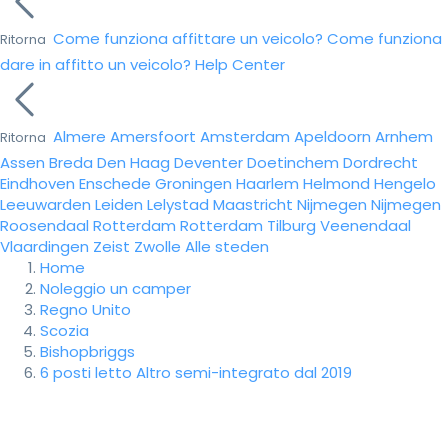
Come funziona affittare un veicolo?
Come funziona
Ritorna
dare in affitto un veicolo?
Help Center
Almere
Amersfoort
Amsterdam
Apeldoorn
Arnhem
Ritorna
Assen
Breda
Den Haag
Deventer
Doetinchem
Dordrecht
Eindhoven
Enschede
Groningen
Haarlem
Helmond
Hengelo
Leeuwarden
Leiden
Lelystad
Maastricht
Nijmegen
Nijmegen
Roosendaal
Rotterdam
Rotterdam
Tilburg
Veenendaal
Vlaardingen
Zeist
Zwolle
Alle steden
Home
Noleggio un camper
Regno Unito
Scozia
Bishopbriggs
6 posti letto Altro semi-integrato dal 2019