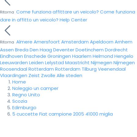
Come funziona affittare un veicolo?
Come funziona
Ritorna
dare in affitto un veicolo?
Help Center
Almere
Amersfoort
Amsterdam
Apeldoorn
Arnhem
Ritorna
Assen
Breda
Den Haag
Deventer
Doetinchem
Dordrecht
Eindhoven
Enschede
Groningen
Haarlem
Helmond
Hengelo
Leeuwarden
Leiden
Lelystad
Maastricht
Nijmegen
Nijmegen
Roosendaal
Rotterdam
Rotterdam
Tilburg
Veenendaal
Vlaardingen
Zeist
Zwolle
Alle steden
Home
Noleggio un camper
Regno Unito
Scozia
Edimburgo
5 cuccette Fiat campione 2005 41000 miglia