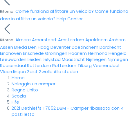
Come funziona affittare un veicolo?
Come funziona
Ritorna
dare in affitto un veicolo?
Help Center
Almere
Amersfoort
Amsterdam
Apeldoorn
Arnhem
Ritorna
Assen
Breda
Den Haag
Deventer
Doetinchem
Dordrecht
Eindhoven
Enschede
Groningen
Haarlem
Helmond
Hengelo
Leeuwarden
Leiden
Lelystad
Maastricht
Nijmegen
Nijmegen
Roosendaal
Rotterdam
Rotterdam
Tilburg
Veenendaal
Vlaardingen
Zeist
Zwolle
Alle steden
Home
Noleggio un camper
Regno Unito
Scozia
Fife
2021 Dethleffs T7052 DBM - Camper ribassato con 4
posti letto