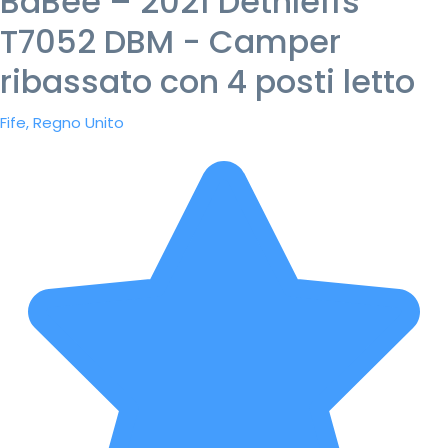
BaBee – 2021 Dethleffs
T7052 DBM - Camper
ribassato con 4 posti letto
Fife, Regno Unito