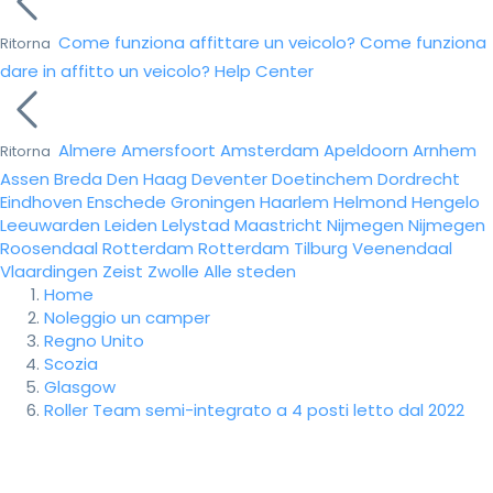
Come funziona affittare un veicolo?
Come funziona
Ritorna
dare in affitto un veicolo?
Help Center
Almere
Amersfoort
Amsterdam
Apeldoorn
Arnhem
Ritorna
Assen
Breda
Den Haag
Deventer
Doetinchem
Dordrecht
Eindhoven
Enschede
Groningen
Haarlem
Helmond
Hengelo
Leeuwarden
Leiden
Lelystad
Maastricht
Nijmegen
Nijmegen
Roosendaal
Rotterdam
Rotterdam
Tilburg
Veenendaal
Vlaardingen
Zeist
Zwolle
Alle steden
Home
Noleggio un camper
Regno Unito
Scozia
Glasgow
Roller Team semi-integrato a 4 posti letto dal 2022