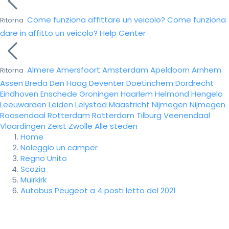
Come funziona affittare un veicolo?
Come funziona
Ritorna
dare in affitto un veicolo?
Help Center
Almere
Amersfoort
Amsterdam
Apeldoorn
Arnhem
Ritorna
Assen
Breda
Den Haag
Deventer
Doetinchem
Dordrecht
Eindhoven
Enschede
Groningen
Haarlem
Helmond
Hengelo
Leeuwarden
Leiden
Lelystad
Maastricht
Nijmegen
Nijmegen
Roosendaal
Rotterdam
Rotterdam
Tilburg
Veenendaal
Vlaardingen
Zeist
Zwolle
Alle steden
Home
Noleggio un camper
Regno Unito
Scozia
Muirkirk
Autobus Peugeot a 4 posti letto del 2021