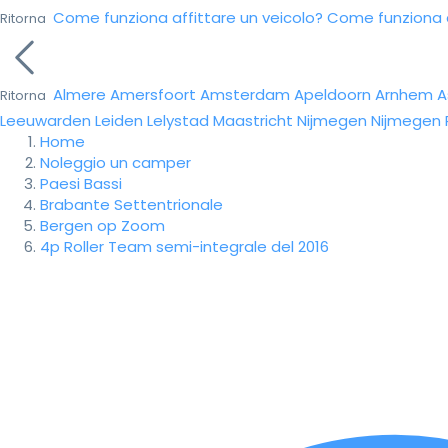
Come funziona affittare un veicolo?
Come funziona da
Ritorna
Almere
Amersfoort
Amsterdam
Apeldoorn
Arnhem
A
Ritorna
Leeuwarden
Leiden
Lelystad
Maastricht
Nijmegen
Nijmegen
Home
Noleggio un camper
Paesi Bassi
Brabante Settentrionale
Bergen op Zoom
4p Roller Team semi-integrale del 2016