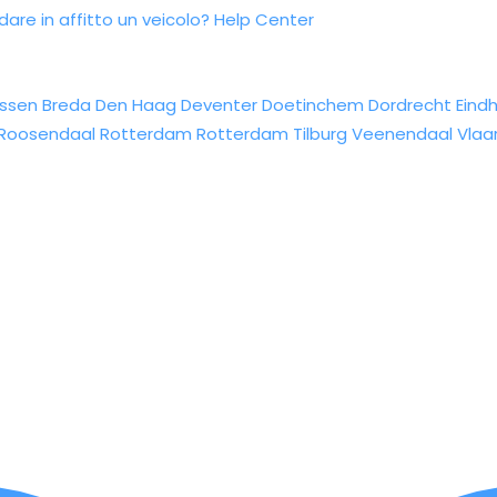
re in affitto un veicolo?
Help Center
ssen
Breda
Den Haag
Deventer
Doetinchem
Dordrecht
Eind
Roosendaal
Rotterdam
Rotterdam
Tilburg
Veenendaal
Vlaa