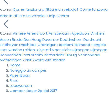
Come funziona affittare un veicolo?
Come funziona
Ritorna
dare in affitto un veicolo?
Help Center
Almere
Amersfoort
Amsterdam
Apeldoorn
Arnhem
Ritorna
Assen
Breda
Den Haag
Deventer
Doetinchem
Dordrecht
Eindhoven
Enschede
Groningen
Haarlem
Helmond
Hengelo
Leeuwarden
Leiden
Lelystad
Maastricht
Nijmegen
Nijmegen
Roosendaal
Rotterdam
Rotterdam
Tilburg
Veenendaal
Vlaardingen
Zeist
Zwolle
Alle steden
Home
Noleggio un camper
Paesi Bassi
Frisia
Leeuwarden
Camper Fixxter 2p del 2017