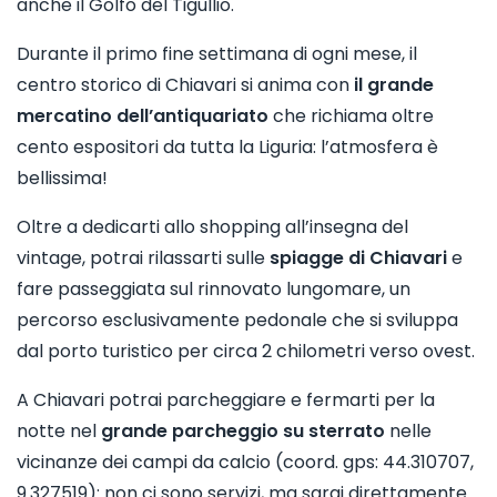
anche il Golfo del Tigullio.
Durante il primo fine settimana di ogni mese, il
centro storico di Chiavari si anima con
il grande
mercatino dell’antiquariato
che richiama oltre
cento espositori da tutta la Liguria: l’atmosfera è
bellissima!
Oltre a dedicarti allo shopping all’insegna del
vintage, potrai rilassarti sulle
spiagge di Chiavari
e
fare passeggiata sul rinnovato lungomare, un
percorso esclusivamente pedonale che si sviluppa
dal porto turistico per circa 2 chilometri verso ovest.
A Chiavari potrai parcheggiare e fermarti per la
notte nel
grande parcheggio su sterrato
nelle
vicinanze dei campi da calcio (coord. gps: 44.310707,
9.327519): non ci sono servizi, ma sarai direttamente