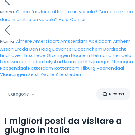
Come funziona affittare un veicolo?
Come funziona
Ritorna
dare in affitto un veicolo?
Help Center
Almere
Amersfoort
Amsterdam
Apeldoorn
Arnhem
Ritorna
Assen
Breda
Den Haag
Deventer
Doetinchem
Dordrecht
Eindhoven
Enschede
Groningen
Haarlem
Helmond
Hengelo
Leeuwarden
Leiden
Lelystad
Maastricht
Nijmegen
Nijmegen
Roosendaal
Rotterdam
Rotterdam
Tilburg
Veenendaal
Vlaardingen
Zeist
Zwolle
Alle steden
Categorie
Ricerca
I migliori posti da visitare a
giugno in Italia