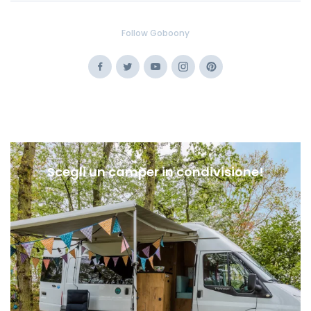
Follow Goboony
Facebook
Twitter
Youtube
Instagram
Pinterest
Scegli un camper in condivisione!