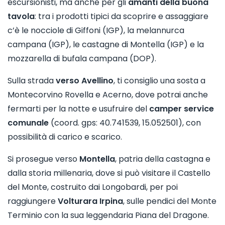
escursionisti, ma anche per gli
amanti della buona
tavola
: tra i prodotti tipici da scoprire e assaggiare
c’è le nocciole di Giffoni (IGP), la melannurca
campana (IGP), le castagne di Montella (IGP) e la
mozzarella di bufala campana (DOP).
Sulla strada
verso Avellino
, ti consiglio una sosta a
Montecorvino Rovella e Acerno, dove potrai anche
fermarti per la notte e usufruire del
camper service
comunale
(coord. gps: 40.741539, 15.052501), con
possibilità di carico e scarico.
Si prosegue verso
Montella
, patria della castagna e
dalla storia millenaria, dove si può visitare il Castello
del Monte, costruito dai Longobardi, per poi
raggiungere
Volturara Irpina
, sulle pendici del Monte
Terminio con la sua leggendaria Piana del Dragone.