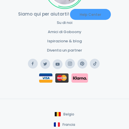
Siamo qui per aiutarti!
Help Center
Su di noi
Amici di Goboony
Ispirazione & blog
Diventa un partner
Facebook
Instagram
Pinterest
TikTok
Twitter
YouTube
Safe Payment Klarna
Safe Payment Card
Belgio
Francia